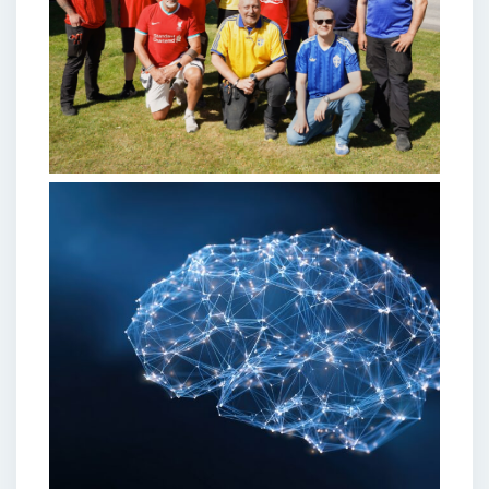
NYHET
–
29 MAJ 2026
Fotbollströjefredag på
Sölvesborgshem - tillsammans i
kampen mot barncancer