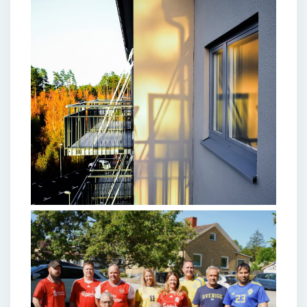
KUNDINFORMATION
–
29 JUNI 2026
Håll hemmet svalare under
varma dagar