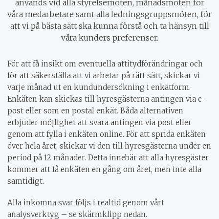
används vid alla styrelsemöten, månadsmöten för
FELANMÄLAN
våra medarbetare samt alla ledningsgruppsmöten, för
att vi på bästa sätt ska kunna förstå och ta hänsyn till
TILLGÄNGLIGHET
våra kunders preferenser.
För att få insikt om eventuella attitydförändringar och
för att säkerställa att vi arbetar på rätt sätt, skickar vi
varje månad ut en kundundersökning i enkätform.
Enkäten kan skickas till hyresgästerna antingen via e-
post eller som en postal enkät. Båda alternativen
erbjuder möjlighet att svara antingen via post eller
genom att fylla i enkäten online. För att sprida enkäten
över hela året, skickar vi den till hyresgästerna under en
period på 12 månader. Detta innebär att alla hyresgäster
kommer att få enkäten en gång om året, men inte alla
samtidigt.
Alla inkomna svar följs i realtid genom vårt
analysverktyg – se skärmklipp nedan.