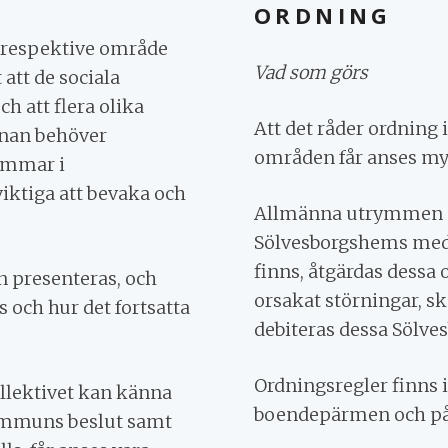
ORDNING
ör respektive område
Vad som görs
 att de sociala
ch att flera olika
Att det råder ordning
annan behöver
områden får anses myc
lemmar i
iktiga att bevaka och
Allmänna utrymmen o
Sölvesborgshems meda
finns, åtgärdas dessa
n presenteras, och
orsakat störningar, sk
och hur det fortsatta
debiteras dessa Sölve
Ordningsregler finns i
ollektivet kan känna
boendepärmen och på
s kommuns beslut samt