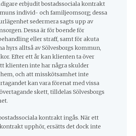
digare erbjudit bostadssociala kontrakt
uns individ- och familjeomsorg; dessa
jourlägenhet sedermera sagts upp av
msorgen. Dessa är för boende för
andling eller straff, samt för akuta
a hyrs alltså av Sölvesborgs kommun,
or. Efter ett år kan klienten ta över
att klienten inte har några skulder
hem, och att misskötsamhet inte
rtagandet kan vara förenat med vissa
 övertagande skett, tilldelas Sölvesborgs
et.
 bostadssociala kontrakt ingås. När ett
kontrakt upphör, ersätts det dock inte