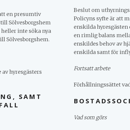
Beslut om uthyrningspo
att en presumtiv
Policyns syfte är att
 till Sölvesborgshem
enskilda hyresgästen 
 heller inte söka nya
en rimlig balans mell
till Sölvesborgshem.
enskildes behov av hj
enskilda samt för inf
Fortsatt arbete
e av hyresgästers
Förhållningssättet vad 
ING, SAMT
BOSTADSSOC
FALL
Vad som görs