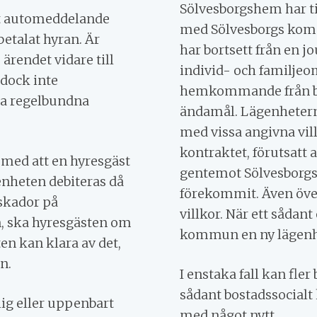
Sölvesborgshem har ti
ett automeddelande
med Sölvesborgs komm
etalat hyran. Är
har bortsett från en 
 ärendet vidare till
individ- och familjeo
dock inte
hemkommande från beh
lla regelbundna
ändamål. Lägenhetern
med vissa angivna villk
kontraktet, förutsatt 
 med att en hyresgäst
gentemot Sölvesborgs
genheten debiteras då
förekommit. Även öve
 skador på
villkor. När ett sådant
, ska hyresgästen om
kommun en ny lägenh
ten kan klara av det,
n.
I enstaka fall kan fler
sådant bostadssocialt 
ig eller uppenbart
med något nytt.