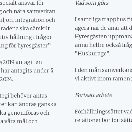
socialt ansvar för
Vad som görs
og och nära samverkan
I samtliga trapphus f
ljön, integration och
agera när de anar att 
rådena ska särskilt
Hyresgästen uppmanas
iv hållning i frågor
ännu hellre också fråga
ng för hyresgäster.”
”Huskurage”.
/2019 antagit en
I den mån samverkan
 har antagits under §
vi aktivt
inom ramen f
/2024.
Fortsatt arbete
ategi behöver antas
kter kan ändras ganska
Förhållningssättet vad
ska
genom
föras och
relationer bör fortsätt
ia våra mål och