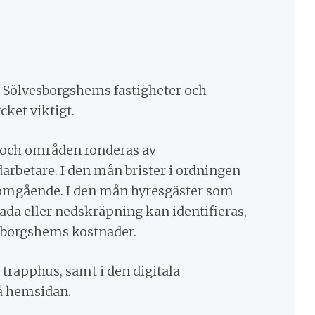
 i Sölvesborgshems fastigheter och
ket viktigt.
ch områden ronderas av
rbetare. I den mån brister i ordningen
 omgående. I den mån hyresgäster som
ada eller nedskräpning kan identifieras,
sborgshems kostnader.
 trapphus, samt i den digitala
 hemsidan.