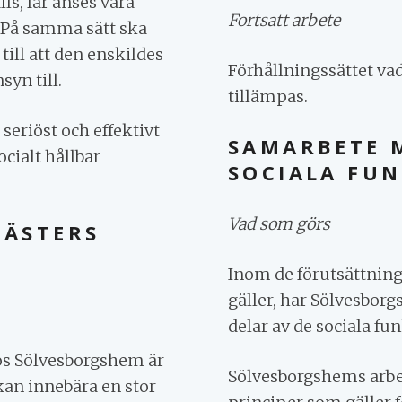
ls, får anses vara
Fortsatt arbete
e. På samma sätt ska
till att den enskildes
Förhållningssättet vad
yn till.
tillämpas.
 seriöst och effektivt
SAMARBETE 
ocialt hållbar
SOCIALA FU
Vad som görs
GÄSTERS
Inom de förutsättning
gäller, har Sölvesbor
delar av de sociala f
os Sölvesborgshem är
Sölvesborgshems arbet
 kan innebära en stor