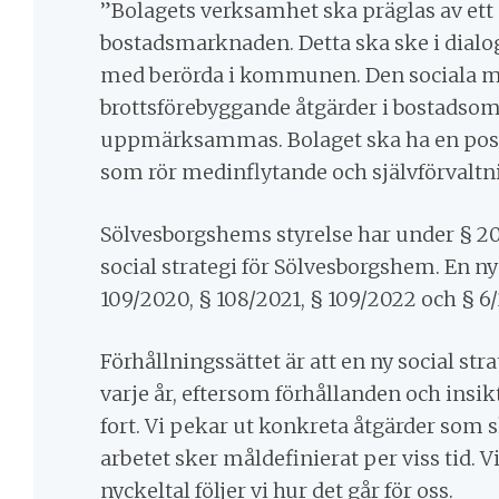
”Bolagets verksamhet ska präglas av ett 
bostadsmarknaden. Detta ska ske i dial
med berörda i kommunen. Den sociala mi
brottsförebyggande åtgärder i bostadsom
uppmärksammas. Bolaget ska ha en posit
som rör medinflytande och självförvaltni
Sölvesborgshems styrelse har under § 20
social strategi för Sölvesborgshem. En ny
109/2020, § 108/2021, § 109/2022 och § 6
Förhållningssättet är att en ny social str
varje år, eftersom förhållanden och insi
fort.
Vi pekar ut konkreta
åtgärder som 
arbetet sker
måldefinierat per viss tid. V
nyckeltal följer vi hur det går för oss
.