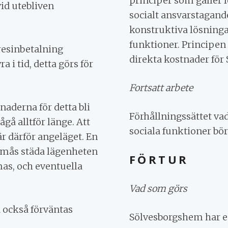
principer som gäller 
vid utebliven
socialt ansvarstagand
konstruktiva lösninga
funktioner. Principen 
resinbetalning
direkta kostnader för
 i tid, detta görs för
Fortsatt arbete
naderna för detta bli
Förhållningssättet v
ågå alltför länge. Att
sociala funktioner bör 
r därför angeläget. En
örmås städa lägenheten
FÖRTUR
mas, och eventuella
Vad som görs
 också förväntas
Sölvesborgshem har e