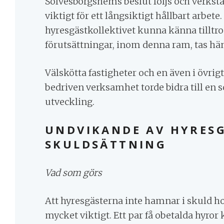
Sölvesborgshems beslut följs och verkstäl
viktigt för ett långsiktigt hållbart arbet
hyresgästkollektivet kunna känna tilltro 
förutsättningar, inom denna ram, tas häns
Välskötta fastigheter och en även i övrigt
bedriven verksamhet torde bidra till en s
utveckling.
UNDVIKANDE AV HYRES
SKULDSÄTTNING
Vad som görs
Att hyresgästerna inte hamnar i skuld h
mycket viktigt. Ett par få obetalda hyror