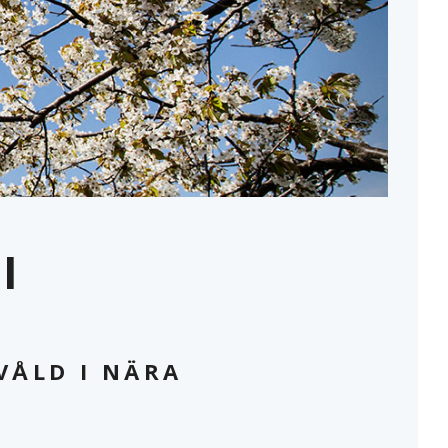
MINA SIDOR
I
VÅLD I NÄRA