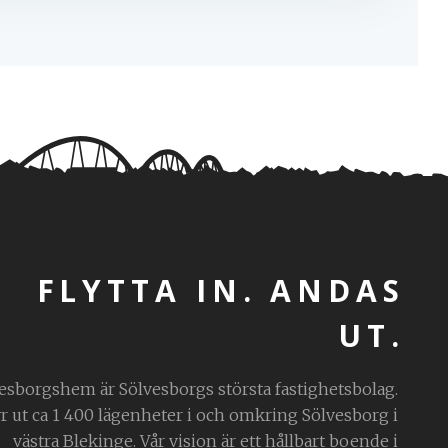
FLYTTA IN. ANDAS
UT.
esborgshem är Sölvesborgs största fastighetsbolag.
yr ut ca 1 400 lägenheter i och omkring Sölvesborg i
västra Blekinge. Vår vision är ett hållbart boende i