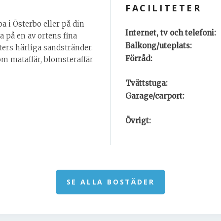
FACILITETER
a i Österbo eller på din
Internet, tv och telefoni:
 på en av ortens fina
Balkong/uteplats:
sters härliga sandstränder.
Förråd:
om mataffär, blomsteraffär
Tvättstuga:
Garage/carport:
Övrigt:
SE ALLA BOSTÄDER