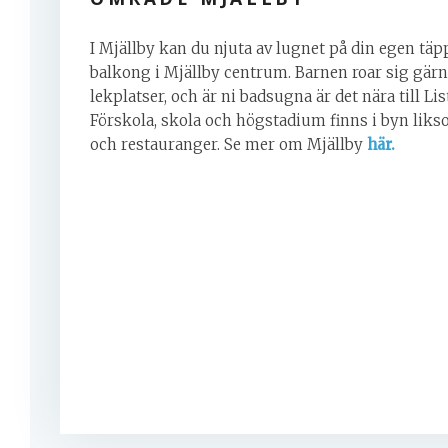
I Mjällby kan du njuta av lugnet på din egen täpp
balkong i Mjällby centrum. Barnen roar sig gärna
lekplatser, och är ni badsugna är det nära till Li
Förskola, skola och högstadium finns i byn liks
och restauranger. Se mer om Mjällby
här.