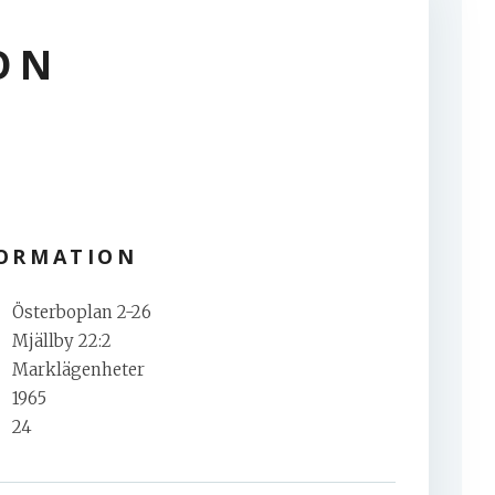
ON
FORMATION
Österboplan 2-26
Mjällby 22:2
Marklägenheter
1965
24