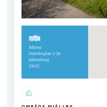
Adress:
Österboplan 2-26
Sölvesborg
29471
OMRÅDE MJÄLLBY