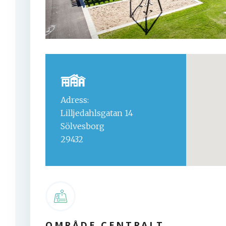
Adress:
Lilljedahlsgatan 14
Sölvesborg
29432
OMRÅDE CENTRALT