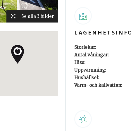
Se alla 3 bilder
LÄGENHETSINF
Storlekar:
Antal våningar:
Hiss:
Uppvärmning:
Hushållsel:
Varm- och kallvatten: