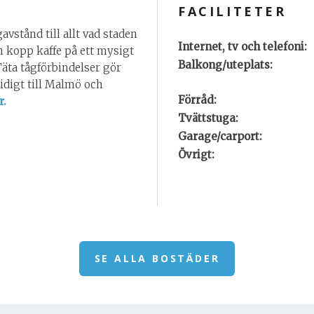
FACILITETER
vstånd till allt vad staden
Internet, tv och telefoni:
en kopp kaffe på ett mysigt
Balkong/uteplats:
Täta tågförbindelser gör
midigt till Malmö och
Förråd:
r.
Tvättstuga:
Garage/carport:
Övrigt:
SE ALLA BOSTÄDER