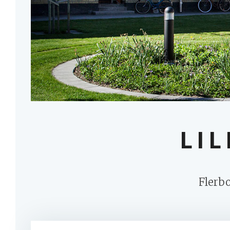
LI
Flerbo