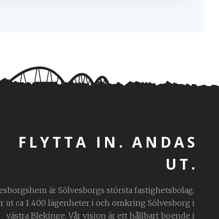
FLYTTA IN. ANDAS
UT.
esborgshem är Sölvesborgs största fastighetsbolag.
yr ut ca 1 400 lägenheter i och omkring Sölvesborg i
västra Blekinge. Vår vision är ett hållbart boende i