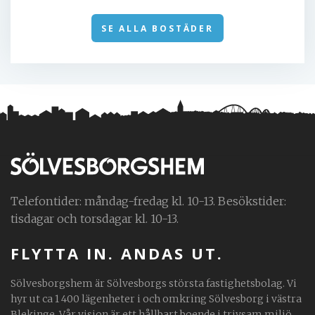
SE ALLA BOSTÄDER
Telefontider: måndag-fredag kl. 10-13. Besökstider:
tisdagar och torsdagar kl. 10-13.
FLYTTA IN. ANDAS UT.
Sölvesborgshem är Sölvesborgs största fastighetsbolag. Vi
hyr ut ca 1 400 lägenheter i och omkring Sölvesborg i västra
Blekinge. Vår vision är ett hållbart boende i trivsam miljö