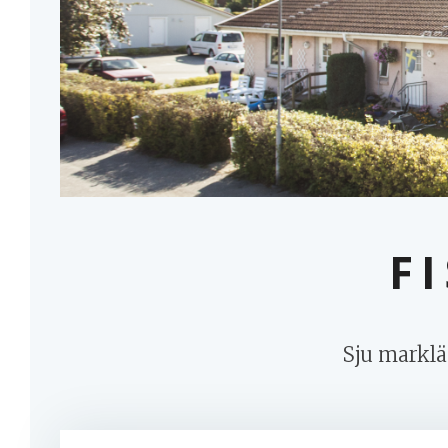
F
Sju marklä