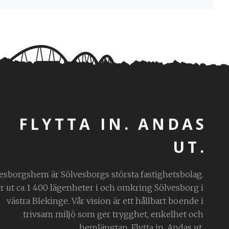
FLYTTA IN. ANDAS
UT.
esborgshem är Sölvesborgs största fastighetsbolag.
yr ut ca 1 400 lägenheter i och omkring Sölvesborg i
västra Blekinge. Vår vision är ett hållbart boende i
trivsam miljö som ger trygghet, enkelhet och
hemlängtan. Flytta in. Andas ut.