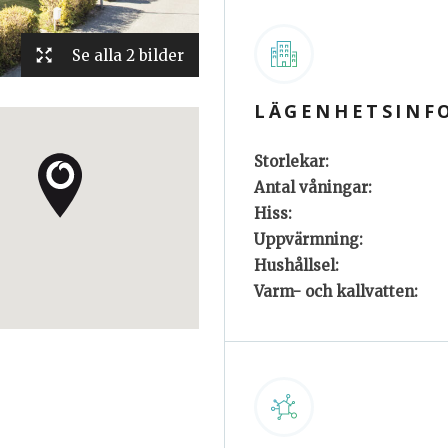
Se alla 2 bilder
LÄGENHETSINF
Storlekar:
Antal våningar:
Hiss:
Uppvärmning:
Hushållsel:
Varm- och kallvatten: