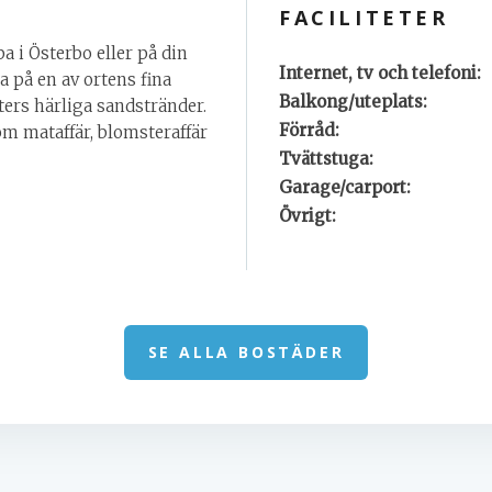
FACILITETER
a i Österbo eller på din
Internet, tv och telefoni:
 på en av ortens fina
Balkong/uteplats:
sters härliga sandstränder.
Förråd:
om mataffär, blomsteraffär
Tvättstuga:
Garage/carport:
Övrigt:
SE ALLA BOSTÄDER