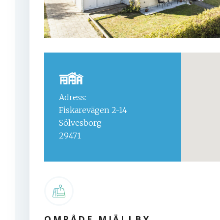
Adress:
Fiskarevägen 2-14
Sölvesborg
29471
OMRÅDE MJÄLLBY