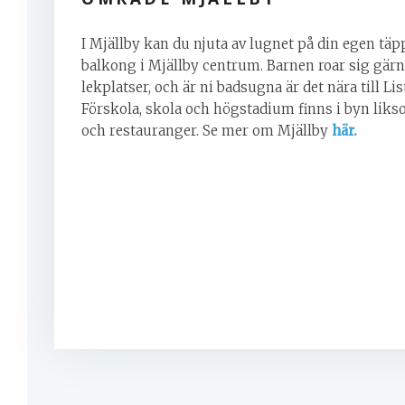
I Mjällby kan du njuta av lugnet på din egen täpp
balkong i Mjällby centrum. Barnen roar sig gärna
lekplatser, och är ni badsugna är det nära till Li
Förskola, skola och högstadium finns i byn liks
och restauranger. Se mer om Mjällby
här.