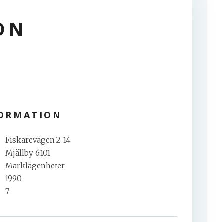
ON
FORMATION
Fiskarevägen 2-14
Mjällby 6:101
Marklägenheter
1990
7